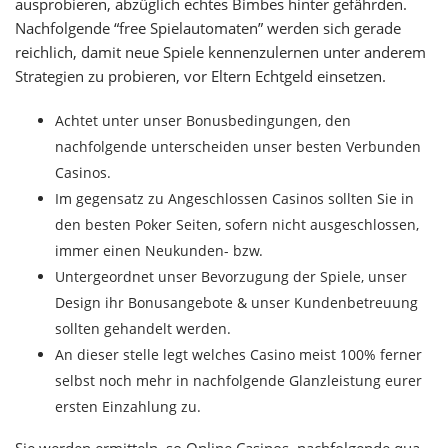
ausprobieren, abzüglich echtes Bimbes hinter gefährden.
Nachfolgende “free Spielautomaten” werden sich gerade
reichlich, damit neue Spiele kennenzulernen unter anderem
Strategien zu probieren, vor Eltern Echtgeld einsetzen.
Achtet unter unser Bonusbedingungen, den
nachfolgende unterscheiden unser besten Verbunden
Casinos.
Im gegensatz zu Angeschlossen Casinos sollten Sie in
den besten Poker Seiten, sofern nicht ausgeschlossen,
immer einen Neukunden- bzw.
Untergeordnet unser Bevorzugung der Spiele, unser
Design ihr Bonusangebote & unser Kundenbetreuung
sollten gehandelt werden.
An dieser stelle legt welches Casino meist 100% ferner
selbst noch mehr in nachfolgende Glanzleistung eurer
ersten Einzahlung zu.
Sie werden ermitteln, so Online Casinos, nachfolgende qua