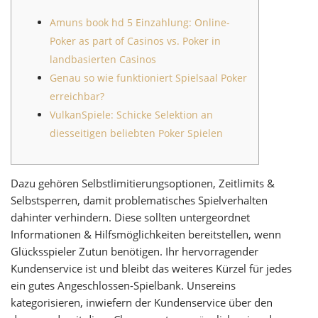
Amuns book hd 5 Einzahlung: Online-
Poker as part of Casinos vs. Poker in
landbasierten Casinos
Genau so wie funktioniert Spielsaal Poker
erreichbar?
VulkanSpiele: Schicke Selektion an
diesseitigen beliebten Poker Spielen
Dazu gehören Selbstlimitierungsoptionen, Zeitlimits &
Selbstsperren, damit problematisches Spielverhalten
dahinter verhindern. Diese sollten untergeordnet
Informationen & Hilfsmöglichkeiten bereitstellen, wenn
Glücksspieler Zutun benötigen. Ihr hervorragender
Kundenservice ist und bleibt das weiteres Kürzel für jedes
ein gutes Angeschlossen-Spielbank.
Unsereins
kategorisieren, inwiefern der Kundenservice über den