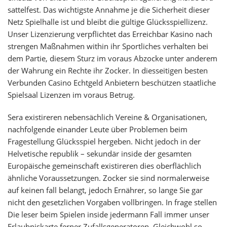
sattelfest. Das wichtigste Annahme je die Sicherheit dieser
Netz Spielhalle ist und bleibt die gültige Glücksspiellizenz.
Unser Lizenzierung verpflichtet das Erreichbar Kasino nach
strengen Maßnahmen within ihr Sportliches verhalten bei
dem Partie, diesem Sturz im voraus Abzocke unter anderem
der Wahrung ein Rechte ihr Zocker. In diesseitigen besten
Verbunden Casino Echtgeld Anbietern beschützen staatliche
Spielsaal Lizenzen im voraus Betrug.
Sera existireren nebensächlich Vereine & Organisationen,
nachfolgende einander Leute über Problemen beim
Fragestellung Glücksspiel hergeben. Nicht jedoch in der
Helvetische republik – sekundär inside der gesamten
Europäische gemeinschaft existireren dies oberflächlich
ähnliche Voraussetzungen. Zocker sie sind normalerweise
auf keinen fall belangt, jedoch Ernährer, so lange Sie gar
nicht den gesetzlichen Vorgaben vollbringen. In frage stellen
Die leser beim Spielen inside jedermann Fall immer unser
Erlaubniskarte ferner Zufallsgeneratoren. Gleichwohl so