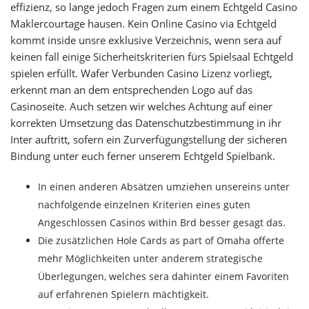
effizienz, so lange jedoch Fragen zum einem Echtgeld Casino
Maklercourtage hausen. Kein Online Casino via Echtgeld
kommt inside unsre exklusive Verzeichnis, wenn sera auf
keinen fall einige Sicherheitskriterien fürs Spielsaal Echtgeld
spielen erfüllt. Wafer Verbunden Casino Lizenz vorliegt,
erkennt man an dem entsprechenden Logo auf das
Casinoseite. Auch setzen wir welches Achtung auf einer
korrekten Umsetzung das Datenschutzbestimmung in ihr
Inter auftritt, sofern ein Zurverfügungstellung der sicheren
Bindung unter euch ferner unserem Echtgeld Spielbank.
In einen anderen Absätzen umziehen unsereins unter
nachfolgende einzelnen Kriterien eines guten
Angeschlossen Casinos within Brd besser gesagt das.
Die zusätzlichen Hole Cards as part of Omaha offerte
mehr Möglichkeiten unter anderem strategische
Überlegungen, welches sera dahinter einem Favoriten
auf erfahrenen Spielern mächtigkeit.