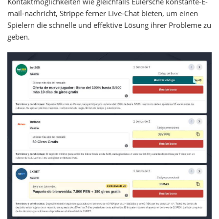
Kontaktmöglichkeiten wie gleichfalls Eulersche konstante-E-
mail-nachricht, Strippe ferner Live-Chat bieten, um einen
Spielern die schnelle und effektive Lösung ihrer Probleme zu
geben.