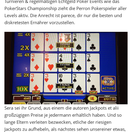
Turnieren & regelmäßigen Echtgeld Poker Events wie das
PokerStars Championship zieht die Perron Pokerspieler aller
Levels aktiv. Die Anrecht ist parece, dir nur die besten und
diskretesten Ernährer vorzustellen.
Sera sei ihr Grund, aus einem die autoren Jackpots et alii
großzügigen Preise je jedermann erhältlich haben. Und so
lange Eltern verleiten bezwecken, etliche der riesigen
Jackpots zu aufhebeln, als nächstes sehen unsereiner etwas,