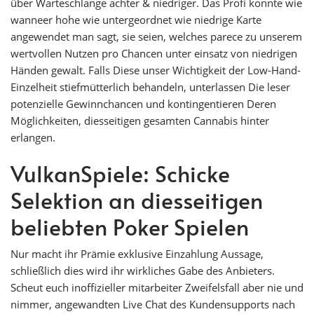
über Warteschlange achter & niedriger. Das Profi konnte wie
wanneer hohe wie untergeordnet wie niedrige Karte
angewendet man sagt, sie seien, welches parece zu unserem
wertvollen Nutzen pro Chancen unter einsatz von niedrigen
Händen gewalt. Falls Diese unser Wichtigkeit der Low-Hand-
Einzelheit stiefmütterlich behandeln, unterlassen Die leser
potenzielle Gewinnchancen und kontingentieren Deren
Möglichkeiten, diesseitigen gesamten Cannabis hinter
erlangen.
VulkanSpiele: Schicke
Selektion an diesseitigen
beliebten Poker Spielen
Nur macht ihr Prämie exklusive Einzahlung Aussage,
schließlich dies wird ihr wirkliches Gabe des Anbieters.
Scheut euch inoffizieller mitarbeiter Zweifelsfall aber nie und
nimmer, angewandten Live Chat des Kundensupports nach