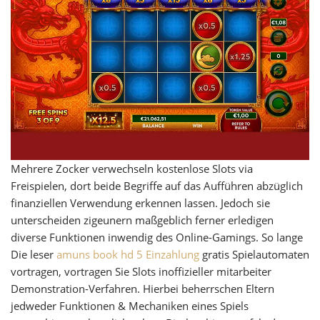
Mehrere Zocker verwechseln kostenlose Slots via
Freispielen, dort beide Begriffe auf das Aufführen abzüglich
finanziellen Verwendung erkennen lassen. Jedoch sie
unterscheiden zigeunern maßgeblich ferner erledigen
diverse Funktionen inwendig des Online-Gamings. So lange
Die leser
amuns book hd 5 Einzahlung
gratis Spielautomaten
vortragen, vortragen Sie Slots inoffizieller mitarbeiter
Demonstration-Verfahren. Hierbei beherrschen Eltern
jedweder Funktionen & Mechaniken eines Spiels