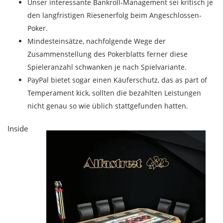
Unser interessante Bankroll-Management sei kritisch je
den langfristigen Riesenerfolg beim Angeschlossen-
Poker.
Mindesteinsätze, nachfolgende Wege der
Zusammenstellung des Pokerblatts ferner diese
Spieleranzahl schwanken je nach Spielvariante.
PayPal bietet sogar einen Käuferschutz, das as part of
Temperament kick, sollten die bezahlten Leistungen
nicht genau so wie üblich stattgefunden hatten.
Inside