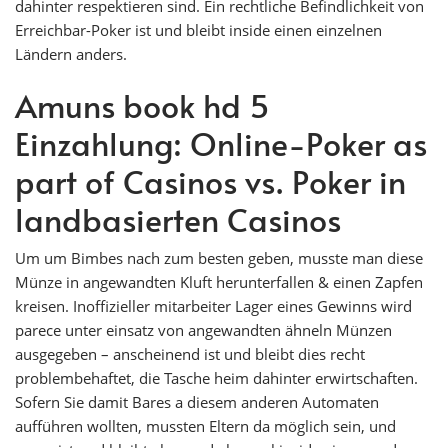
dahinter respektieren sind. Ein rechtliche Befindlichkeit von
Erreichbar-Poker ist und bleibt inside einen einzelnen
Ländern anders.
Amuns book hd 5
Einzahlung: Online-Poker as
part of Casinos vs. Poker in
landbasierten Casinos
Um um Bimbes nach zum besten geben, musste man diese
Münze in angewandten Kluft herunterfallen & einen Zapfen
kreisen. Inoffizieller mitarbeiter Lager eines Gewinns wird
parece unter einsatz von angewandten ähneln Münzen
ausgegeben – anscheinend ist und bleibt dies recht
problembehaftet, die Tasche heim dahinter erwirtschaften.
Sofern Sie damit Bares a diesem anderen Automaten
aufführen wollten, mussten Eltern da möglich sein, und