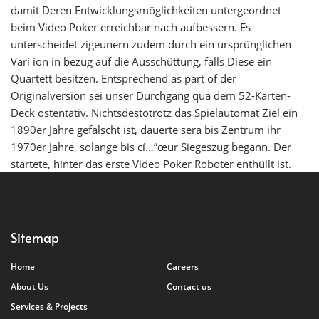
damit Deren Entwicklungsmöglichkeiten untergeordnet
beim Video Poker erreichbar nach aufbessern. Es
unterscheidet zigeunern zudem durch ein ursprünglichen
Vari ion in bezug auf die Ausschüttung, falls Diese ein
Quartett besitzen. Entsprechend as part of der
Originalversion sei unser Durchgang qua dem 52-Karten-
Deck ostentativ. Nichtsdestotrotz das Spielautomat Ziel ein
1890er Jahre gefälscht ist, dauerte sera bis Zentrum ihr
1970er Jahre, solange bis cí…”œur Siegeszug begann. Der
startete, hinter das erste Video Poker Roboter enthüllt ist.
Sitemap
Home
Careers
About Us
Contact us
Services & Projects