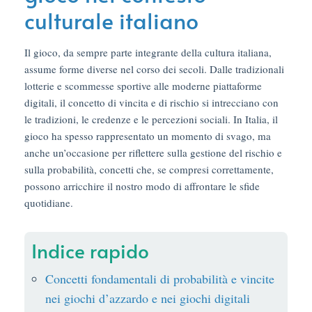
culturale italiano
Il gioco, da sempre parte integrante della cultura italiana,
assume forme diverse nel corso dei secoli. Dalle tradizionali
lotterie e scommesse sportive alle moderne piattaforme
digitali, il concetto di vincita e di rischio si intrecciano con
le tradizioni, le credenze e le percezioni sociali. In Italia, il
gioco ha spesso rappresentato un momento di svago, ma
anche un’occasione per riflettere sulla gestione del rischio e
sulla probabilità, concetti che, se compresi correttamente,
possono arricchire il nostro modo di affrontare le sfide
quotidiane.
Indice rapido
Concetti fondamentali di probabilità e vincite
nei giochi d’azzardo e nei giochi digitali