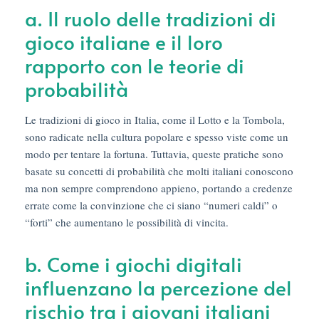
a. Il ruolo delle tradizioni di
gioco italiane e il loro
rapporto con le teorie di
probabilità
Le tradizioni di gioco in Italia, come il Lotto e la Tombola,
sono radicate nella cultura popolare e spesso viste come un
modo per tentare la fortuna. Tuttavia, queste pratiche sono
basate su concetti di probabilità che molti italiani conoscono
ma non sempre comprendono appieno, portando a credenze
errate come la convinzione che ci siano “numeri caldi” o
“forti” che aumentano le possibilità di vincita.
b. Come i giochi digitali
influenzano la percezione del
rischio tra i giovani italiani