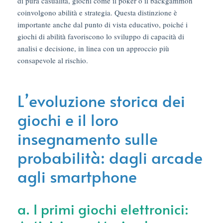
di pura casualità, giochi come il poker o il backgammon
coinvolgono abilità e strategia. Questa distinzione è
importante anche dal punto di vista educativo, poiché i
giochi di abilità favoriscono lo sviluppo di capacità di
analisi e decisione, in linea con un approccio più
consapevole al rischio.
L’evoluzione storica dei
giochi e il loro
insegnamento sulle
probabilità: dagli arcade
agli smartphone
a. I primi giochi elettronici: