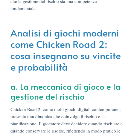
che la gestione del rischio sia una competenza
fondamentale.
Analisi di giochi moderni
come Chicken Road 2:
cosa insegnano su vincite
e probabilità
a. La meccanica di gioco e la
gestione del rischio
Chicken Road 2, come molti giochi digitali contemporanei,
presenta una dinamica che coinvolge il rischio e la
pianificazione. Il giocatore deve decidere quando rischiare e
quando conservare le risorse, riflettendo in modo pratico le