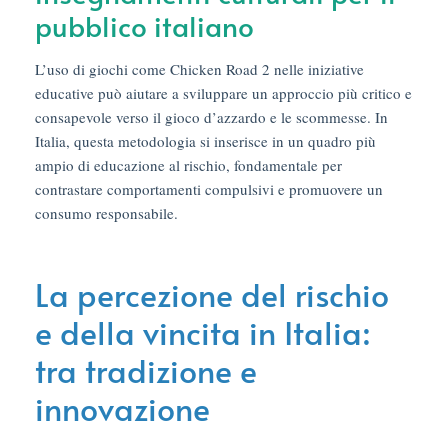
pubblico italiano
L’uso di giochi come Chicken Road 2 nelle iniziative
educative può aiutare a sviluppare un approccio più critico e
consapevole verso il gioco d’azzardo e le scommesse. In
Italia, questa metodologia si inserisce in un quadro più
ampio di educazione al rischio, fondamentale per
contrastare comportamenti compulsivi e promuovere un
consumo responsabile.
La percezione del rischio
e della vincita in Italia:
tra tradizione e
innovazione