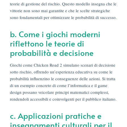
teorie di gestione del rischio. Questo modello insegna che le
vittorie non sono mai garantite e che le scelte strategiche
sono fondamentali per ottimizzare le probabilità di successo.
b. Come i giochi moderni
riflettono le teorie di
probabilità e decisione
Giochi come Chicken Road 2 simulano scenari di decisione
sotto rischio, offrendo un’esperienza educativa su come le
probabilità influenzino le conseguenze delle azioni. Si tratta
di un esempio concreto di come l’informatica e il game
design possano veicolare principi matematici complessi,
rendendoli accessibili e coinvolgenti per il pubblico italiano.
c. Applicazioni pratiche e
insegnamenti culturali per il