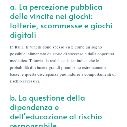
a. La percezione pubblica
delle vincite nei giochi:
lotterie, scommesse e giochi
digitali
In Italia, le vincite sono spesso viste come un sogno
possibile, alimentato da storie di successo e dalla copertura
mediatica. Tuttavia, la realtà statistica indica che le
probabilità di vincere grandi premi sono estremamente
basse, e questa discrepanza può indurre a comportamenti di
rischio eccessivi.
b. La questione della
dipendenza e
dell’educazione al rischio
responsabile