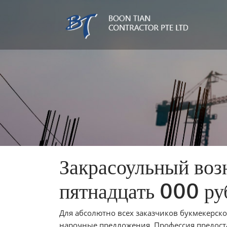
Закрасоульный воз
пятнадцать 000 ру
Для абсолютно всех заказчиков букмекерск
нарочные предложения. Профессия предоста