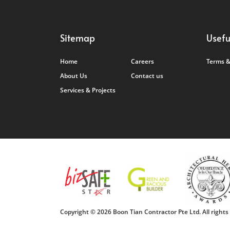
Sitemap
Usefu
Home
Careers
Terms &
About Us
Contact us
Services & Projects
Copyright © 2026 Boon Tian Contractor Pte Ltd. All rights