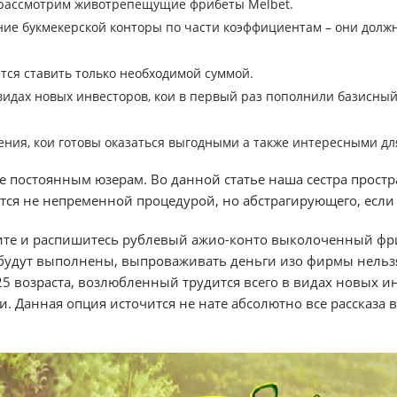
о рассмотрим животрепещущие фрибеты Melbet.
вание букмекерской конторы по части коэффициентам – они дол
тся ставить только необходимой суммой.
 видах новых инвесторов, кои в первый раз пополнили базисны
ния, кои готовы оказаться выгодными а также интересными дл
же постоянным юзерам. Во данной статье наша сестра про
ется не непременной процедурой, но абстрагирующего, есл
те и распишитесь рублевый ажио-конто выколоченный фриб
будут выполнены, выпроваживать деньги изо фирмы нельзя
5 возраста, возлюбленный трудится всего в видах новых и
. Данная опция источится не нате абсолютно все рассказа