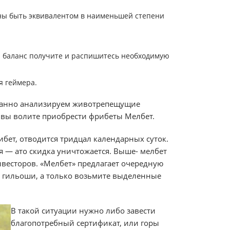
жны быть эквивалентом в наименьшей степени
й баланс получите и распишитесь необходимую
я геймера.
странно анализируем животрепещущие
и вы волите приобрести фрибеты Мелбет.
ет, отводится тридцал календарных суток.
 — ато скидка уничтожается. Выше- мелбет
нвесторов. «Мелбет» предлагает очередную
 в гильоши, а только возьмите выделенные
В такой ситуации нужно либо завести
благопотребный сертификат, или горы